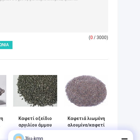
(
0
/ 3000)
νη
Καφετί οξείδιο
Καφετιά λιωμένη
αργιλίου άμμου
αλουμίνα/καφετί
τμημάτων BFA
κορούνδιο για τα
για τα υψηλά
συνδεμένα
Jliu-kmn