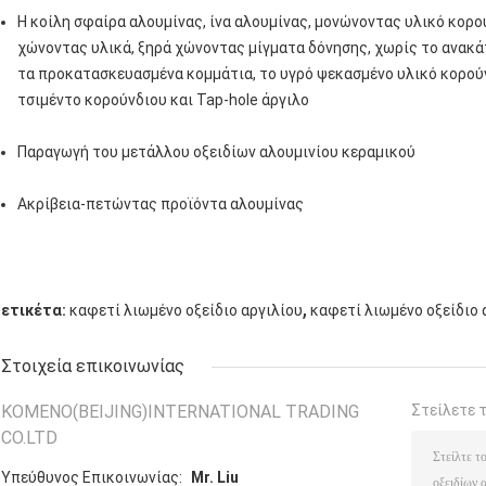
Η κοίλη σφαίρα αλουμίνας, ίνα αλουμίνας, μονώνοντας υλικό κορού
χώνοντας υλικά, ξηρά χώνοντας μίγματα δόνησης, χωρίς το ανακά
τα προκατασκευασμένα κομμάτια, το υγρό ψεκασμένο υλικό κορούν
τσιμέντο κορούνδιου και Tap-hole άργιλο
Παραγωγή του μετάλλου οξειδίων αλουμινίου κεραμικού
Ακρίβεια-πετώντας προϊόντα αλουμίνας
,
ετικέτα:
καφετί λιωμένο οξείδιο αργιλίου
καφετί λιωμένο οξείδιο 
Στοιχεία επικοινωνίας
KOMENO(BEIJING)INTERNATIONAL TRADING
Στείλετε 
CO.LTD
Υπεύθυνος Επικοινωνίας:
Mr. Liu