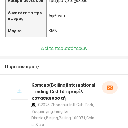
Αριθμό μοντέλου
τρίξιμο χυτοχάλυβα
Δυνατότητα προ
Αφθονία
σφοράς
Μάρκα
KMN
Δείτε περισσότερων
Περίπου εμείς
Komeno(Beijing)International
Trading Co.Ltd προφίλ
κατασκευαστή
C2075,Zhonghui Intl Cult Park,
Yuquanying,FengTai
District,Beijing,Beijing,100071,Chin
a ,Κίνα