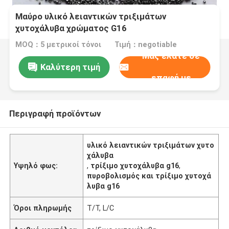
Μαύρο υλικό λειαντικών τριξιμάτων
χυτοχάλυβα χρώματος G16
MOQ：5 μετρικοί τόνοι
Τιμή：negotiable
Μας ελάτε σε
Καλύτερη τιμή
επαφή με
Περιγραφή προϊόντων
υλικό λειαντικών τριξιμάτων χυτο
χάλυβα
Υψηλό φως:
,
τρίξιμο χυτοχάλυβα g16
,
πυροβολισμός και τρίξιμο χυτοχά
λυβα g16
Όροι πληρωμής
T/T, L/C