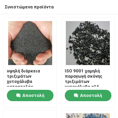
Συνιστώμενα προϊόντα
υψηλή διάρκεια
ISO 9001 χαμηλή
τριξιμάτων
παραγωγή σκόνης
χυτοχάλυβα
τριξιμάτων
Σπίτι
καταστολής
χυτοχάλυβα g14
πυροβολισμών G12
Αποστολή
Αποστολή
Προϊόντα
ερώτησης
ερώτησης
Σχετικά με εμάς