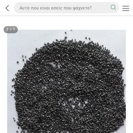
1
/
1