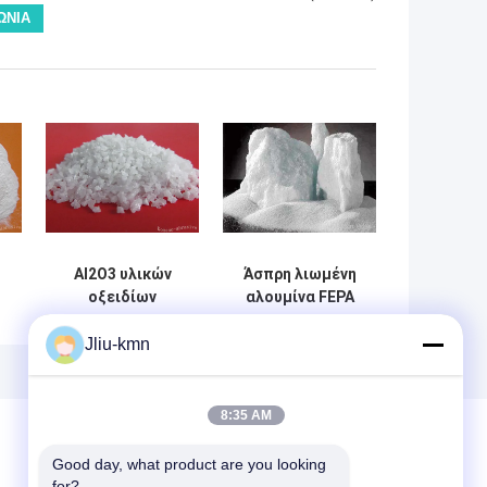
Al2O3 υλικών
Άσπρη λιωμένη
οξειδίων
αλουμίνα FEPA
A
αργιλίου
F8-F220/άσπρο
α
35mm/58mm
κορούνδιο Na2O
Jliu-kmn
άσπρα πυρίμαχα
< 0,35%
> 99%
8:35 AM
Good day, what product are you looking 
for?