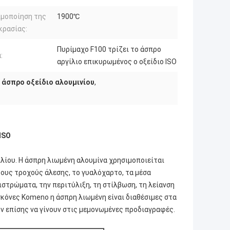
ιμοποίηση της
1900℃
κρασίας:
Πυρίμαχο F100 τρίζει το άσπρο
:
αργίλιο επικυρωμένος ο οξείδιο ISO
 άσπρο οξείδιο αλουμινίου
,
ISO
λίου. Η άσπρη λιωμένη αλουμίνα χρησιμοποιείται
τους τροχούς άλεσης, το γυαλόχαρτο, τα μέσα
ιστρώματα, την περιτύλιξη, τη στίλβωση, τη λείανση
 σκόνες Komeno η άσπρη λιωμένη είναι διαθέσιμες στα
ν επίσης να γίνουν στις μεμονωμένες προδιαγραφές.