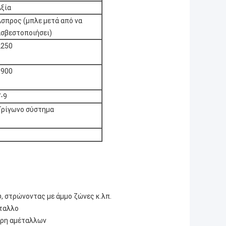
Αξία
Άσπρος (μπλε μετά από να
ασβεστοποιήσει)
2250
1900
-9
Τρίγωνο σύστημα
, στρώνοντας με άμμο ζώνες κ.λπ.
έταλλο
μέρη αμέταλλων