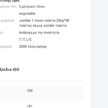
τολής Όροι:
ελίας min:
5 μετρικοί τόνοι
negotiable
ομέρειες:
Jumble 1 τόνου τσάντα 25kg*40
τσάντες σε μια Jumble τσάντα
ης:
Ανάλογα με την ποσότητα
T/T, L/C
σφοράς:
2000 τόνοι/μήνας
ξείδιο ISO
100
:
<0>