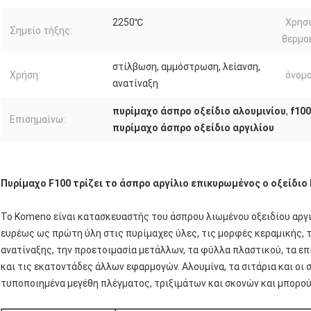
2250℃
Χρησ
Σημείο τήξης:
θερμο
στίλβωση, αμμόστρωση, λείανση,
Χρήση:
όνομα
ανατίναξη
πυρίμαχο άσπρο οξείδιο αλουμινίου
,
f100
Επισημαίνω:
πυρίμαχο άσπρο οξείδιο αργιλίου
Πυρίμαχο F100 τρίζει το άσπρο αργίλιο επικυρωμένος ο οξείδιο 
Το Komeno είναι κατασκευαστής του άσπρου λιωμένου οξειδίου αργι
ευρέως ως πρώτη ύλη στις πυρίμαχες ύλες, τις μορφές κεραμικής, 
ανατίναξης, την προετοιμασία μετάλλων, τα φύλλα πλαστικού, τα επ
και τις εκατοντάδες άλλων εφαρμογών. Αλουμίνα, τα σιτάρια και οι
τυποποιημένα μεγέθη πλέγματος, τριξιμάτων και σκονών και μπορού