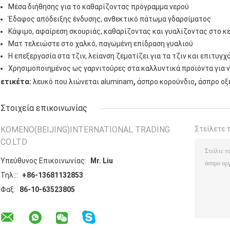
Μέσα διήθησης για το καθαρίζοντας πρόγραμμα νερού
Έδαφος απόδειξης ένδυσης, ανθεκτικό πάτωμα γδαρσίματος
Κάψιμο, αφαίρεση σκουριάς, καθαρίζοντας και γυαλίζοντας στο κε
Ματ τελειώστε στο χαλκό, παγωμένη επίδραση γυαλιού
Η επεξεργασία στα τζιν, λείανση ζεματίζει για τα τζιν και επιτυγ
Χρησιμοποιημένος ως γαρνιτούρες στα καλλυντικά προϊόντα για ν
,
,
ετικέτα:
λευκό που λιώνεται aluminam
άσπρο κορούνδιο
άσπρο οξ
Στοιχεία επικοινωνίας
KOMENO(BEIJING)INTERNATIONAL TRADING
Στείλετε 
CO.LTD
Υπεύθυνος Επικοινωνίας:
Mr. Liu
Τηλ.::
+86-13681132853
Φαξ:
86-10-63523805