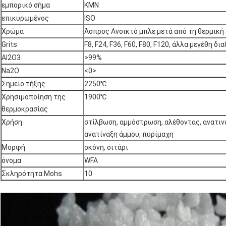
εμπορικό σήμα
KMN
επικυρωμένος
ISO
Χρώμα
Άσπρος Ανοικτό μπλε μετά από τη θερμική
Grits
F8, F24, F36, F60, F80, F120, άλλα μεγέθη δ
Al2O3
>99%
Na2O
<0>
Σημείο τήξης
2250℃
Χρησιμοποίηση της
1900℃
θερμοκρασίας
Χρήση
στίλβωση, αμμόστρωση, αλέθοντας, ανατινά
ανατίναξη άμμου, πυρίμαχη
Μορφή
σκόνη, σιτάρι
όνομα
WFA
Σκληρότητα Mohs
10