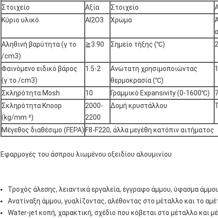
Στοιχείο
Αξία
Στοιχείο
Κύριο υλικό
Al2O3
Χρώμα
Αληθινή βαρύτητα (γ το
≧3.90
Σημείο τήξης (℃)
/cm3)
Φαινόμενο ειδικό βάρος
1.5-2
Ανώτατη χρησιμοποιώντας
(γ το /cm3)
θερμοκρασία (℃)
Σκληρότητα Mosh
10
Γραμμικό Expansivity (0-1600℃)
7
Σκληρότητα Knoop
2000-
Δομή κρυστάλλου
(kg/mm ²)
2200
Μέγεθος διαθέσιμο (FEPA)
F8-F220, άλλα μεγέθη κατόπιν αιτήματος
Εφαρμογές του άσπρου λιωμένου οξειδίου αλουμινίου
Τροχός άλεσης, λειαντικά εργαλεία, έγγραφο άμμου, ύφασμα άμμου
Ανατίναξη άμμου, γυαλίζοντας, αλέθοντας στο μέταλλο και το αμ
Water-jet κοπή, χαρακτική, σχέδιο που κόβεται στο μέταλλο και 