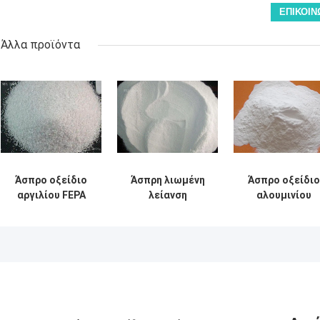
Άλλα προϊόντα
Άσπρο οξείδιο
Άσπρη λιωμένη
Άσπρο οξείδιο
αργιλίου FEPA
λείανση
αλουμινίου
F30 για τους
στίλβωσης
Micropowder W
συνδεμένους
ανατίναξης
P240-P2500 γι
τροχούς άλεσης
άμμου αλουμίνας
τις
λειαντικών
FEPA F150 στο
επεξεργασίες
μέταλλο και το
ακρίβειας
αμέταλλο